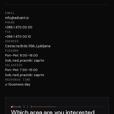
EMAIL
info@advant.si
PHONE
+386 1 470 00 00
FAX
+386 1 470 00 10
ADDRESS
Cesta na Brdo 119A, Ljubljana
PISARNE
Pon–Pet: 8:00–16:00
Sob, ned, prazniki: zaprto
SKLADIŠČE
Pon–Pet: 7:00–15:00
Sob, ned, prazniki: zaprto
RESPONSE TIME
≤ 1 business day
Korak 1 / 3
Which area are you interested