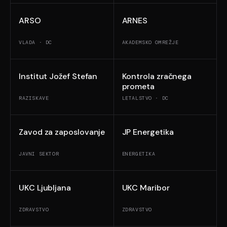
ARSO
ARNES
VLADA · DC
AKADEMSKO OMREŽJE
Institut Jožef Stefan
Kontrola zračnega
prometa
RAZISKAVE
LETALSTVO · DC
Zavod za zaposlovanje
JP Energetika
JAVNI SEKTOR
ENERGETIKA
UKC Ljubljana
UKC Maribor
ZDRAVSTVO
ZDRAVSTVO