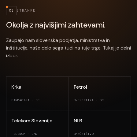
03
STRANKE
Okolja z najvišjimi zahtevami.
Zaupajo nam slovenska podjetja, ministrstva in
inštitucije, naše delo sega tudi na tuje trge. Tukaj je delni
izbor.
Krka
Petrol
FARMACIJA · DC
ENERGETIKA · DC
Telekom Slovenije
NLB
TELEKOM · LAN
BANČNIŠTVO