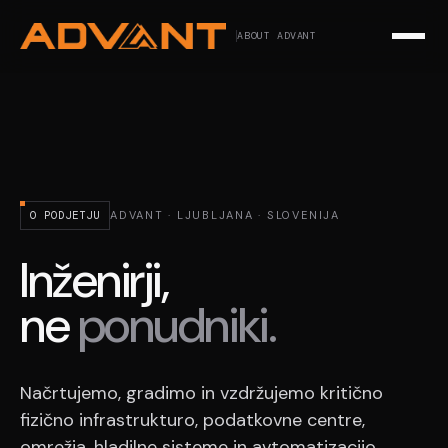
ABOUT ADVANT
O PODJETJU
ADVANT · LJUBLJANA · SLOVENIJA
Inženirji,
ne
ponudniki.
Načrtujemo, gradimo in vzdržujemo kritično
fizično infrastrukturo, podatkovne centre,
omrežja, hladilne sisteme in avtomatizacijo