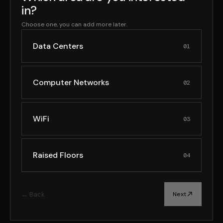
in?
Choose one, you can add more later.
Data Centers
01
Computer Networks
02
WiFi
03
Raised Floors
04
← Back
Next