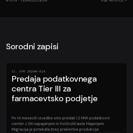
N-019
·
TEHNOLOGIJA
VSE NOVICE
Sorodni zapisi
21. APR 2026
N-024
Predaja podatkovnega
centra Tier III za
farmacevtsko podjetje
Po 14 mesecih izvedbe smo predali 1.2 MW podatkovni
center z 2N napajanjem in hot/cold aisle hlajenjem.
Migracija je potekala brez prekinitve produkcije.