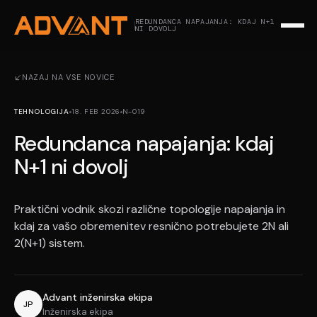
REDUNDANCA NAPAJANJA: KDAJ N+1
NI DOVOLJ
NAZAJ NA VSE NOVICE
TEHNOLOGIJA
18. FEB 2026
N-019
Redundanca napajanja: kdaj
N+1 ni dovolj
Praktični vodnik skozi različne topologije napajanja in
kdaj za vašo obremenitev resnično potrebujete 2N ali
2(N+1) sistem.
Advant inženirska ekipa
JP
Inženirska ekipa