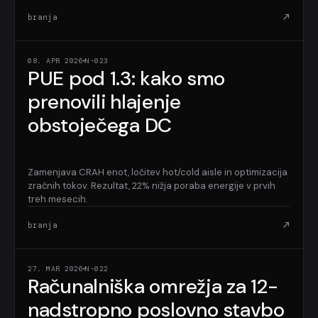
branja
08. APR 2026
N-023
PUE pod 1.3: kako smo
prenovili hlajenje
obstoječega DC
Zamenjava CRAH enot, ločitev hot/cold aisle in optimizacija
zračnih tokov. Rezultat, 22% nižja poraba energije v prvih
treh mesecih.
branja
27. MAR 2026
N-022
Računalniška omrežja za 12-
nadstropno poslovno stavbo