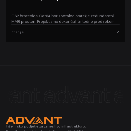
OS2 hrbtenica, Cat6A horizontalno omrežje, redundantni
MMR prostori. Projekt smo dokončali tri tedne pred rokom.
branja
vant
advant
a
Inženirsko podjetje za zanesljivo infrastrukturo.