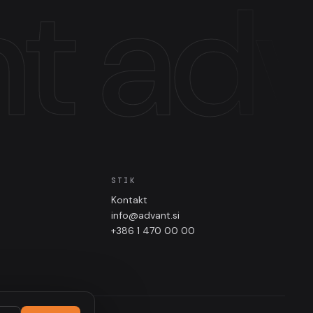
t
adv
STIK
Kontakt
info@advant.si
+386 1 470 00 00