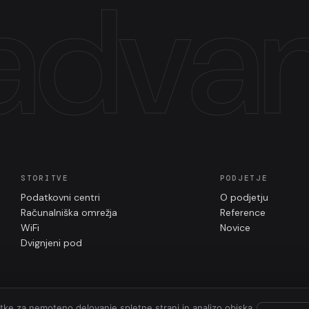
dvan
STORITVE
PODJETJE
Podatkovni centri
O podjetju
Računalniška omrežja
Reference
WiFi
Novice
Dvignjeni pod
ke za nemoteno delovanje spletne strani in analizo obiska.