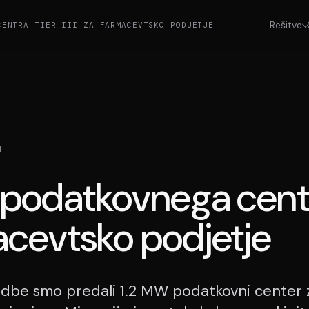
Rešitve
CENTRA TIER III ZA FARMACEVTSKO PODJETJE
4
podatkovnega centra
acevtsko podjetje
edbe smo predali 1.2 MW podatkovni center