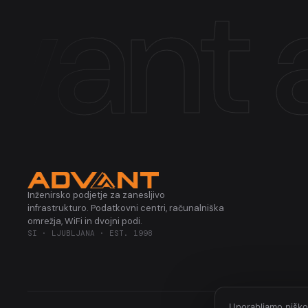
ant
a
Inženirsko podjetje za zanesljivo
infrastrukturo. Podatkovni centri, računalniška
omrežja, WiFi in dvojni podi.
SI · LJUBLJANA · EST. 1998
Uporabljamo piškot