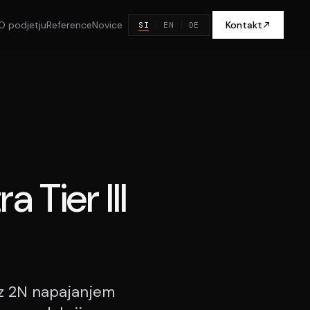
O podjetju
Reference
Novice
Kontakt
SI
EN
DE
 Tier III
 z 2N napajanjem