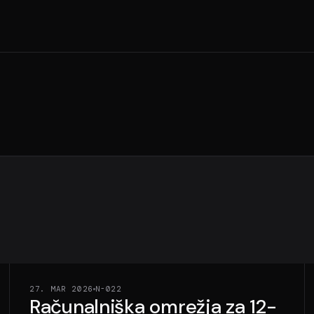
27. MAR 2026
N-022
Računalniška omrežja za 12-