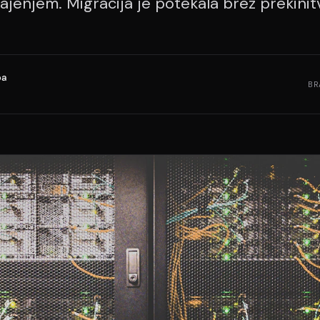
hlajenjem. Migracija je potekala brez prekinit
pa
BR