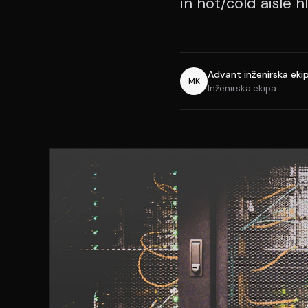
in hot/cold aisle 
Advant inženirska eki
MK
Inženirska ekipa