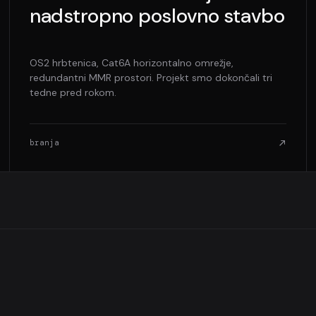
nadstropno poslovno stavbo
OS2 hrbtenica, Cat6A horizontalno omrežje,
redundantni MMR prostori. Projekt smo dokončali tri
tedne pred rokom.
branja