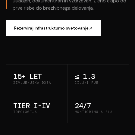
usklajen, dokumentiran in vzdrževan. Z eno ekipo od
prve risbe do brezhibnega delovanja.
Rezerviraj infrastrukturno svetovanje
15+ LET
≤ 1.3
ŽIVLJENJSKA DOBA
CILJNI PUE
TIER I-IV
24/7
TOPOLOGIJA
MONITORING & SLA