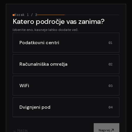
Korak 1 / 3
Katero področje vas zanima?
Izberite eno, kasneje lahko dodate več.
Podatkovni centri
01
Računalniška omrežja
02
WiFi
03
Dvignjeni pod
04
← Nazaj
Naprej