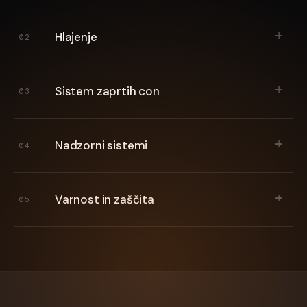
Hlajenje
02
Sistem zaprtih con
03
Nadzorni sistemi
04
Varnost in zaščita
05
REDUNDANTNE TOPOLOGIJE
Načrtujemo sisteme N+1, 2N in 2(N+1) za zagotovitev najvišje
razpoložljivosti. Vsak izpad komponente je predviden vnaprej.
CRAH / CRAC ENOTE