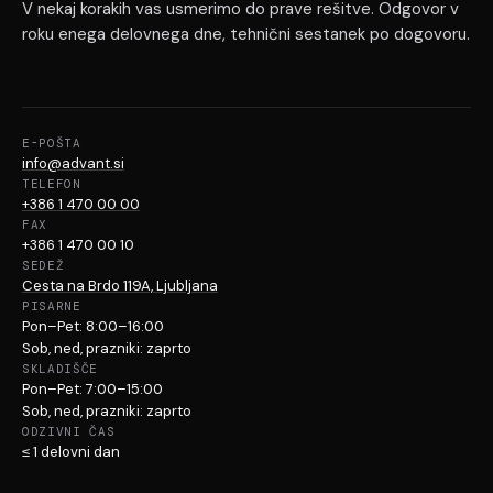
V nekaj korakih vas usmerimo do prave rešitve. Odgovor v
roku enega delovnega dne, tehnični sestanek po dogovoru.
E-POŠTA
info@advant.si
TELEFON
+386 1 470 00 00
FAX
+386 1 470 00 10
SEDEŽ
Cesta na Brdo 119A, Ljubljana
PISARNE
Pon–Pet: 8:00–16:00
Sob, ned, prazniki: zaprto
SKLADIŠČE
Pon–Pet: 7:00–15:00
Sob, ned, prazniki: zaprto
ODZIVNI ČAS
≤ 1 delovni dan