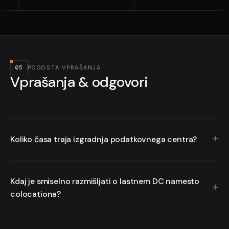
05
POGOSTA VPRAŠANJA
Vprašanja & odgovori
Koliko časa traja izgradnja podatkovnega centra?
Odvisno od obsega. Manjši serverski prostor (do 20 rack
enot) je mogoče urediti v 4–8 tednih. Večji projekt Tier III
Kdaj je smiselno razmišljati o lastnem DC namesto
obsega 6–18 mesecev od idejne zasnove do prevzema.
colocationa?
Ko strošek najema colocationa preseže stroške investicije