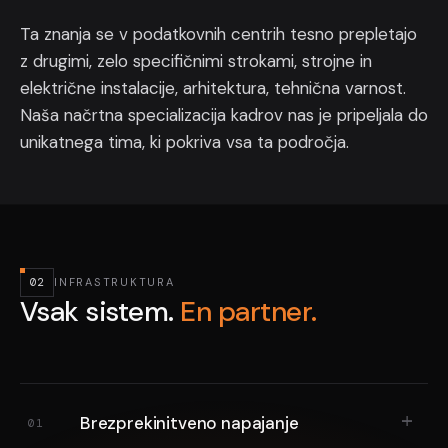
Funkcionalno preverjanje napajanja, hlajenja in nadzornih
življenjsko dobo.
Usklajenost med vsemi strokami
sistemov
Ta znanja se v podatkovnih centrih tesno prepletajo
Poročanje o napredku in tveganjih
z drugimi, zelo specifičnimi strokami, strojne in
Preventivni servisni pregledi skladno pravilom stroke
Tehnična dokumentacija in PID načrti
električne instalacije, arhitektura, tehnična varnost.
En tim, en projekt, brez vrzeli med izvajalci.
PREDNOSTI
Manj presenečenj. Več nadzora.
PREDNOSTI
24/7 monitoring z eskalacijskimi postopki
Naša načrtna specializacija kadrov nas je pripeljala do
Usposabljanje operativnega osebja
unikatnega tima, ki pokriva vsa ta področja.
SLA pogodba z definiranimi odzivnimi časi
Sistem, ki deluje od prvega dne.
PREDNOSTI
Periodična analiza PUE in priporočila za optimizacijo
Infrastruktura, ki se z leti ne slabša, ampak
PREDNOSTI
izboljšuje.
02
INFRASTRUKTURA
Vsak sistem.
En partner.
Brezprekinitveno napajanje
01