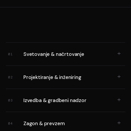
Svetovanje & načrtovanje
01
Projektiranje & inženiring
02
Izvedba & gradbeni nadzor
03
Zagon & prevzem
04