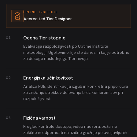
popolno upravljanje strežniške infrastrukture brez fizične
VIDEO NADZOR
prisotnosti v DC prostoru.
UPTIME INSTITUTE
IP video nadzor z analitiko, snemanjem in oddaljenimi pregledi.
Accredited Tier Designer
Integracija z dostopnim sistemom za popolno sledljivost.
Ocena Tier stopnje
01
Evalvacija razpoložljivosti po Uptime Institute
metodologiji. Ugotovimo, kje ste danes in kaj je potrebno
za dosego naslednjega Tier nivoja.
Energijska učinkovitost
02
Analiza PUE, identifikacija izgub in konkretna priporočila
za znižanje stroškov delovanja brez kompromisov pri
razpoložljivosti.
Fizična varnost
03
Pregled kontrole dostopa, video nadzora, požarne
zaščite in odpornosti na fizične grožnje po uveljavljenih